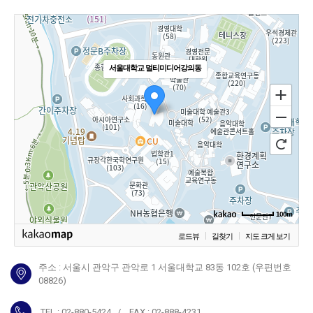
서울대학교 멀티미디어강의동
100m
로드뷰
길찾기
지도 크게 보기
주소 :
서울시
관악구
관악로
1
서울대학교
83
동
102
호
(우편번호
08826
)
TEL : 02-
880-5424
/ FAX : 02-
888-4231