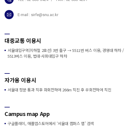
E-mail :
sirfe@snu.ac.kr
대중교통 이용시
서울대입구역
(
지하철
2
호선
) 3
번
출구
→
5511
번
버스
이용
,
경영대
하차
/
5513
버스
이용
,
법대·사
회대입구
하차
자가용 이용시
서울대
정문
통과
직후
좌회전하여 266m 직진 후 우회전하여 직진
Campus map App
구글플레이
,
애플앱스토어에서
‘
서울대
캠퍼스
맵
’
검색