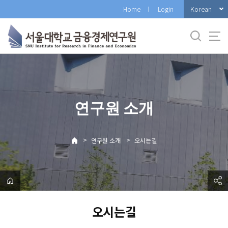
바
Korean
Home
Login
로
가
기
메
뉴
연구원 소개
>
>
연구원 소개
오시는길
오시는길